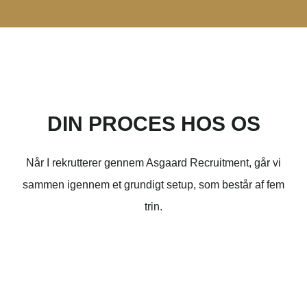
Blog
Inspiration og vigtig viden til rekruttering og jobsøgning.
DIN PROCES HOS OS
Bliv klogere her
Når I rekrutterer gennem Asgaard Recruitment, går vi
sammen igennem et grundigt setup, som består af fem
trin.