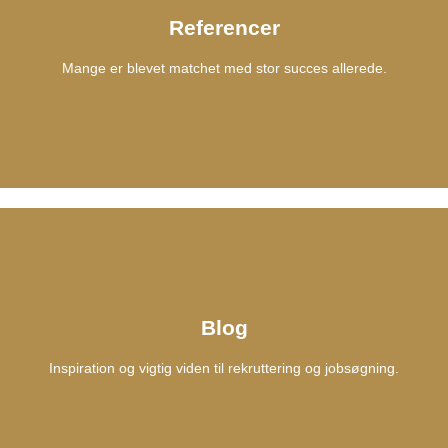
Få en ordentlig aftale og den medarbejder, du har brug for.
Referencer
Mange er blevet matchet med stor succes allerede.
Flere fordele
Referencer
Mange er blevet matchet med stor succes allerede.
Blog
Inspiration og vigtig viden til rekruttering og jobsøgning.
Se, hvad de siger