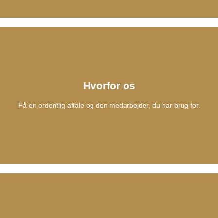
Rekruttering
Bliv klogere på de fem trin i din rekrutterings-proces hos os.
Hvorfor os
Få en ordentlig aftale og den medarbejder, du har brug for.
Se processen
Hvorfor os