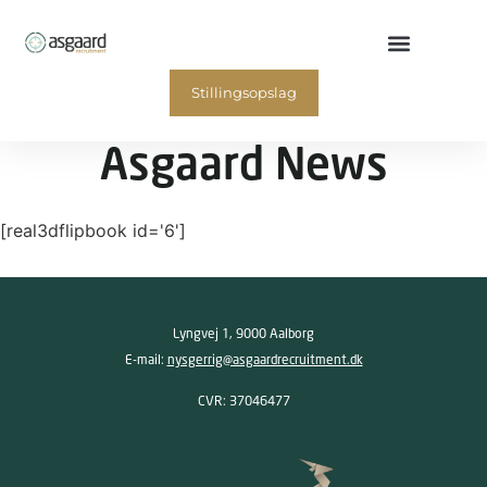
Stillingsopslag
Asgaard News
[real3dflipbook id='6']
Lyngvej 1, 9000 Aalborg
E-mail:
nysgerrig@asgaardrecruitment.dk
CVR: 37046477