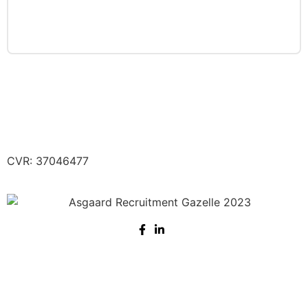
Lyngvej 1, 9000 Aalborg
E-mail:
nysgerrig@asgaardrecruitment.dk
CVR: 37046477