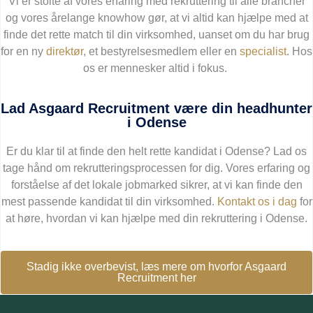
Vi er stolte af vores erfaring med rekruttering til alle brancher
og vores årelange knowhow gør, at vi altid kan hjælpe med at
finde det rette match til din virksomhed, uanset om du har brug
for en ny
direktør
, et bestyrelsesmedlem eller en
specialist
. Hos
os er mennesker altid i fokus.
Lad Asgaard Recruitment være din headhunter
i Odense
Er du klar til at finde den helt rette kandidat i Odense? Lad os
tage hånd om rekrutteringsprocessen for dig. Vores erfaring og
forståelse af det lokale jobmarked sikrer, at vi kan finde den
mest passende kandidat til din virksomhed.
Kontakt os i dag
for
at høre, hvordan vi kan hjælpe med din rekruttering i Odense.
Stadig ikke overbevist, læs mere om hvorfor Asgaard
Recruitment her