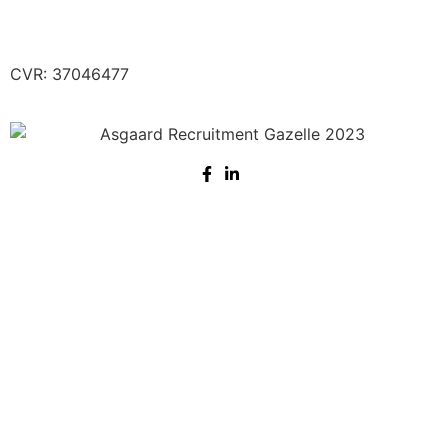
Lyngvej 1, 9000 Aalborg
E-mail:
nysgerrig@asgaardrecruitment.dk
CVR: 37046477