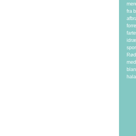
mere
fra 
afbr
forr
fart
idræ
spor
Rødd
med 
blan
hala