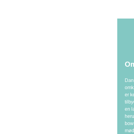
Om
Danh
omkr
er k
tilb
en l
heru
bowl
møde