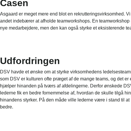
Casen
Asgaard er meget mere end blot en rekrutteringsvirksomhed. Vi t
andet indebærer at afholde teamworkshops. En teamworkshop er b
nye medarbejdere, men den kan også styrke et eksisterende te
Udfordringen
DSV havde et ønske om at styrke virksomhedens ledelsesteam i
som DSV er kulturen ofte præget af de mange teams, og det er e
hjælper hinanden på tværs af afdelingerne. Derfor ønskede DSV, 
lederne fik en bedre fornemmelse af, hvordan de skulle tilgå h
hinandens styrker. På den måde ville lederne være i stand til a
bedre.