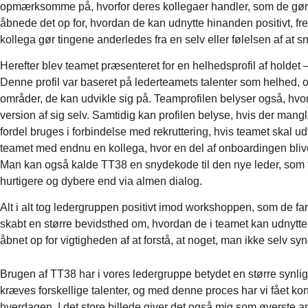
opmærksomme på, hvorfor deres kollegaer handler, som de gør 
åbnede det op for, hvordan de kan udnytte hinanden positivt, frem
kollega gør tingene anderledes fra en selv eller følelsen af at 
Herefter blev teamet præsenteret for en helhedsprofil af holdet –
Denne profil var baseret på lederteamets talenter som helhed, 
områder, de kan udvikle sig på. Teamprofilen belyser også, hvor
version af sig selv. Samtidig kan profilen belyse, hvis der mangle
fordel bruges i forbindelse med rekruttering, hvis teamet skal ud
teamet med endnu en kollega, hvor en del af onboardingen blive
Man kan også kalde TT38 en snydekode til den nye leder, som f
hurtigere og dybere end via almen dialog.
Alt i alt tog ledergruppen positivt imod workshoppen, som de f
skabt en større bevidsthed om, hvordan de i teamet kan udnytte
åbnet op for vigtigheden af at forstå, at noget, man ikke selv syn
Brugen af TT38 har i vores ledergruppe betydet en større synlighe
kræves forskellige talenter, og med denne proces har vi fået ko
hverdagen. I det store billede giver det også mig som øverste ans