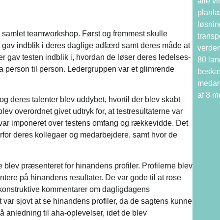
alle 
planlæ
løsnin
n samlet teamworkshop. Først og fremmest skulle
transp
t gav indblik i deres daglige adfærd samt deres måde at
verden
gav testen indblik i, hvordan de løser deres ledelses-
80 lan
ra person til person. Ledergruppen var et glimrende
beskæf
medar
af 8 
 og deres talenter blev uddybet, hvortil der blev skabt
ev overordnet givet udtryk for, at testresultaterne var
var imponeret over testens omfang og rækkevidde. Det
erfor deres kollegaer og medarbejdere, samt hvor de
lev præsenteret for hinandens profiler. Profilerne blev
ere på hinandens resultater. De var gode til at rose
 konstruktive kommentarer om dagligdagens
et var sjovt at se hinandens profiler, da de sagtens kunne
anledning til aha-oplevelser, idet de blev