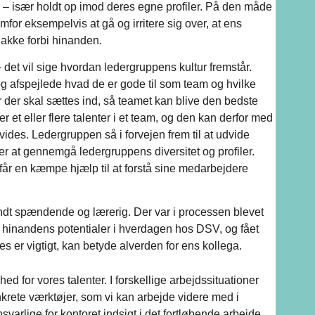
– især holdt op imod deres egne profiler. På den måde
for eksempelvis at gå og irritere sig over, at ens
snakke forbi hinanden.
 det vil sige hvordan ledergruppens kultur fremstår.
og afspejlede hvad de er gode til som team og hvilke
 der skal sættes ind, så teamet kan blive den bedste
r et eller flere talenter i et team, og den kan derfor med
vides. Ledergruppen så i forvejen frem til at udvide
r at gennemgå ledergruppens diversitet og profiler.
år en kæmpe hjælp til at forstå sine medarbejdere
andt spændende og lærerig. Der var i processen blevet
 hinandens potentialer i hverdagen hos DSV, og fået
es er vigtigt, kan betyde alverden for ens kollega.
d for vores talenter. I forskellige arbejdssituationer
nkrete værktøjer, som vi kan arbejde videre med i
varlige for kontoret indsigt i det fortløbende arbejde