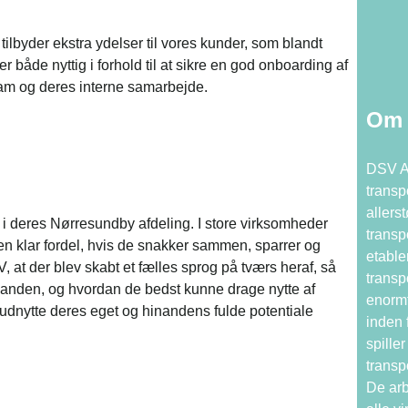
ilbyder ekstra ydelser til vores kunder, som blandt
åde nyttig i forhold til at sikre en god onboarding af
am og deres interne samarbejde.
Om 
DSV A
transp
allers
 deres Nørresundby afdeling. I store virksomheder
transp
n klar fordel, hvis de snakker sammen, sparrer og
etable
at der blev skabt et fælles sprog på tværs heraf, så
transp
inanden, og hvordan de bedst kunne drage nytte af
enormt
t udnytte deres eget og hinandens fulde potentiale
inden 
spiller
transp
De arb