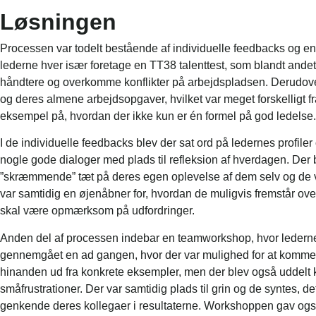
Løsningen
Processen var todelt bestående af individuelle feedbacks og e
lederne hver især foretage en TT38 talenttest, som blandt ande
håndtere og overkomme konflikter på arbejdspladsen. Derudover 
og deres almene arbejdsopgaver, hvilket var meget forskelligt f
eksempel på, hvordan der ikke kun er én formel på god ledelse.
I de individuelle feedbacks blev der sat ord på ledernes profiler
nogle gode dialoger med plads til refleksion af hverdagen. Der bl
”skræmmende” tæt på deres egen oplevelse af dem selv og de 
var samtidig en øjenåbner for, hvordan de muligvis fremstår ov
skal være opmærksom på udfordringer.
Anden del af processen indebar en teamworkshop, hvor lederne b
gennemgået en ad gangen, hvor der var mulighed for at komment
hinanden ud fra konkrete eksempler, men der blev også uddelt
småfrustrationer. Der var samtidig plads til grin og de syntes, d
genkende deres kollegaer i resultaterne. Workshoppen gav også 