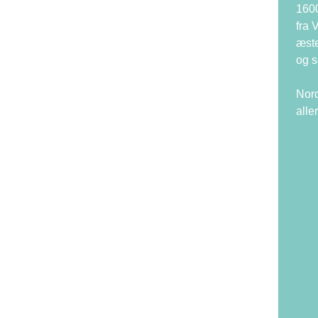
1600
fra 
æste
og s
Nord
alle