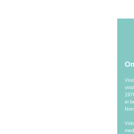
Om
Vind
vind
1976
er b
Nord
Vir
med