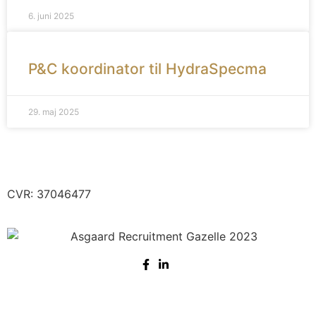
6. juni 2025
P&C koordinator til HydraSpecma
29. maj 2025
Lyngvej 1, 9000 Aalborg
E-mail:
nysgerrig@asgaardrecruitment.dk
CVR: 37046477