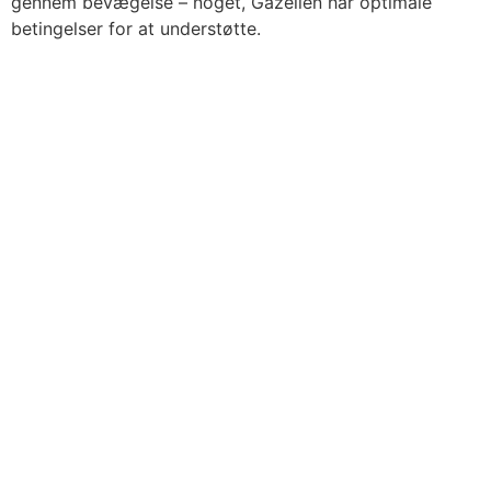
gennem bevægelse – noget, Gazellen har optimale
betingelser for at understøtte.