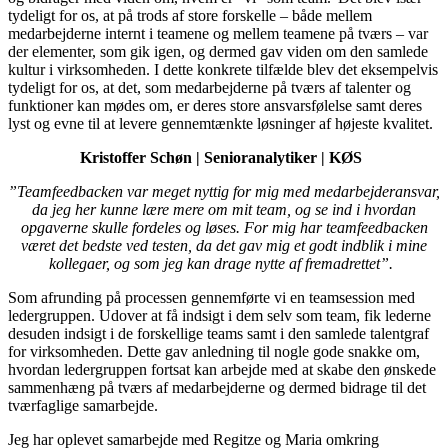
tydeligt for os, at på trods af store forskelle – både mellem
medarbejderne internt i teamene og mellem teamene på tværs – var
der elementer, som gik igen, og dermed gav viden om den samlede
kultur i virksomheden. I dette konkrete tilfælde blev det eksempelvis
tydeligt for os, at det, som medarbejderne på tværs af talenter og
funktioner kan mødes om, er deres store ansvarsfølelse samt deres
lyst og evne til at levere gennemtænkte løsninger af højeste kvalitet.
Kristoffer Schøn | Senioranalytiker | KØS
”Teamfeedbacken var meget nyttig for mig med medarbejderansvar,
da jeg her kunne lære mere om mit team, og se ind i hvordan
opgaverne skulle fordeles og løses. For mig har teamfeedbacken
været det bedste ved testen, da det gav mig et godt indblik i mine
kollegaer, og som jeg kan drage nytte af fremadrettet”.
Som afrunding på processen gennemførte vi en teamsession med
ledergruppen. Udover at få indsigt i dem selv som team, fik lederne
desuden indsigt i de forskellige teams samt i den samlede talentgraf
for virksomheden. Dette gav anledning til nogle gode snakke om,
hvordan ledergruppen fortsat kan arbejde med at skabe den ønskede
sammenhæng på tværs af medarbejderne og dermed bidrage til det
tværfaglige samarbejde.
Jeg har oplevet samarbejde med Regitze og Maria omkring