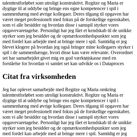
talenttestforløbet som utroligt konstruktivt. Regitze og Maria er
dygtige til at uddybe og bringe ens egne kompetencer i spil i
sammenhæng med øvrige kollegaer. Deres tilgang til opgaven har
været meget professionelt med fokus på de forskellige egenskaber,
som vi alle besidder og hvordan disse i samspil styrker vores
opgavevaretagelse. Personligt har jeg fået et kendskab til de unikke
styrker som jeg besidder og de opmærksomhedspunkter som jeg
med fordel kan arbejde med at bringe mere i spil. Samtidig er jeg
blevet klogere på hvordan jeg også bringer mine kollegaers styrker i
spil i de sammenhænge, hvori disse kan være relevante. Overordnet
set har samarbejdet givet mig en god værktøjskasse med en
forståelse for hvordan vi samlet set kan udvikle os i Dataproces
Citat fra virksomheden
Jeg har oplevet samarbejde med Regitze og Maria omkring
talenttestforløbet som utroligt konstruktivt. Regitze og Maria er
dygtige til at uddybe og bringe ens egne kompetencer i spil i
sammenhæng med øvrige kollegaer. Deres tilgang til opgaven har
været meget professionelt med fokus på de forskellige egenskaber,
som vi alle besidder og hvordan disse i samspil styrker vores
opgavevaretagelse. Personligt har jeg fået et kendskab til de unikke
styrker som jeg besidder og de opmærksomhedspunkter som jeg
med fordel kan arbejde med at bringe mere i spil. Samtidig er jeg