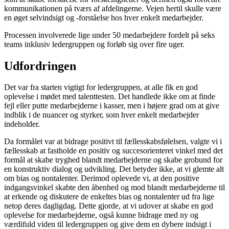
kommunikationen på tværs af afdelingerne. Vejen hertil skulle være
en øget selvindsigt og -forståelse hos hver enkelt medarbejder.
Processen involverede lige under 50 medarbejdere fordelt på seks
teams inklusiv ledergruppen og forløb sig over fire uger.
Udfordringen
Det var fra starten vigtigt for ledergruppen, at alle fik en god
oplevelse i mødet med talenttesten. Det handlede ikke om at finde
fejl eller putte medarbejderne i kasser, men i højere grad om at give
indblik i de nuancer og styrker, som hver enkelt medarbejder
indeholder.
Da formålet var at bidrage positivt til fællesskabsfølelsen, valgte vi i
fællesskab at fastholde en positiv og succesorienteret vinkel med det
formål at skabe tryghed blandt medarbejderne og skabe grobund for
en konstruktiv dialog og udvikling. Det betyder ikke, at vi glemte alt
om bias og nontalenter. Derimod oplevede vi, at den positive
indgangsvinkel skabte den åbenhed og mod blandt medarbejderne til
at erkende og diskutere de enkeltes bias og nontalenter ud fra lige
netop deres dagligdag. Dette gjorde, at vi udover at skabe en god
oplevelse for medarbejderne, også kunne bidrage med ny og
værdifuld viden til ledergruppen og give dem en dybere indsigt i