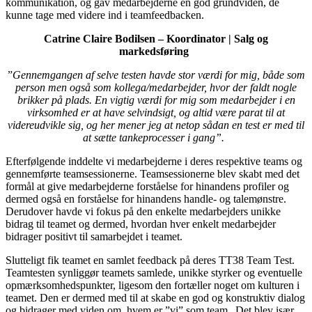
kommunikation, og gav medarbejderne en god grundviden, de
kunne tage med videre ind i teamfeedbacken.
Catrine Claire Bodilsen – Koordinator | Salg og
markedsføring
”
Gennemgangen af selve testen havde stor værdi for mig, både som
person men også som kollega/medarbejder, hvor der faldt nogle
brikker på plads. En vigtig værdi for mig som medarbejder i en
virksomhed er at have selvindsigt, og altid være parat til at
videreudvikle sig, og her mener jeg at netop sådan en test er med til
at sætte tankeprocesser i gang”.
Efterfølgende inddelte vi medarbejderne i deres respektive teams og
gennemførte teamsessionerne. Teamsessionerne blev skabt med det
formål at give medarbejderne forståelse for hinandens profiler og
dermed også en forståelse for hinandens handle- og talemønstre.
Derudover havde vi fokus på den enkelte medarbejders unikke
bidrag til teamet og dermed, hvordan hver enkelt medarbejder
bidrager positivt til samarbejdet i teamet.
Slutteligt fik teamet en samlet feedback på deres TT38 Team Test.
Teamtesten synliggør teamets samlede, unikke styrker og eventuelle
opmærksomhedspunkter, ligesom den fortæller noget om kulturen i
teamet. Den er dermed med til at skabe en god og konstruktiv dialog
og bidrager med viden om, hvem er ”vi” som team. Det blev især