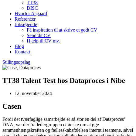
TT38
DISC
Hvorfor Asgaard
Referencer
Jobsøgende
Få inspiration til at skrive et godt CV
Send dit CV
Hjælp til CV mv.
Blog
Kontakt
Stillingsopslag
TT38 Talent Test hos Dataproces i Nibe
12. november 2024
Casen
Fordi det tværfaglige samarbejde er så stor en del af Dataproces’
DNA, var der fra ledergruppen et ønske om at øge
sammenhængskraften og fællesskabsfølelsen internt i teamene, såvel
som at skabe forståelse for forskelligheder og dermed også forbedre