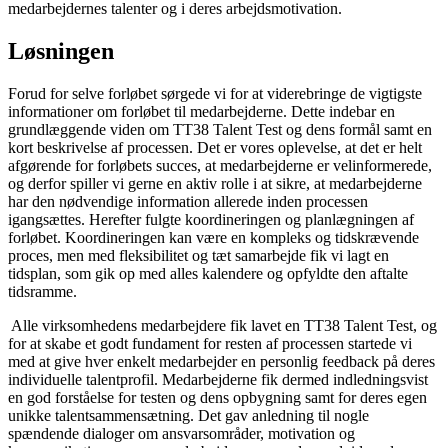
medarbejdernes talenter og i deres arbejdsmotivation.
Løsningen
Forud for selve forløbet sørgede vi for at viderebringe de vigtigste
informationer om forløbet til medarbejderne. Dette indebar en
grundlæggende viden om TT38 Talent Test og dens formål
samt en
kort beskrivelse af processen. Det er vores oplevelse, at det er helt
afgørende for forløbets succes, at medarbejderne er velinformerede,
og derfor spiller vi gerne en aktiv rolle i at sikre, at medarbejderne
har den nødvendige information allerede inden processen
igangsættes. Herefter fulgte koordineringen og planlægningen af
forløbet. Koordineringen kan være en kompleks og tidskrævende
proces, men med fleksibilitet og tæt samarbejde fik vi lagt en
tidsplan, som gik op med alles kalendere og opfyldte den aftalte
tidsramme.
Alle virksomhedens medarbejdere fik lavet en TT38 Talent Test, og
for at skabe et godt fundament for resten af processen startede vi
med at give hver enkelt medarbejder en personlig feedback på deres
individuelle talentprofil. Medarbejderne fik dermed indledningsvist
en god forståelse for testen og dens opbygning samt for deres egen
unikke talentsammensætning. Det gav anledning til nogle
spændende dialoger om ansvarsområder, motivation og